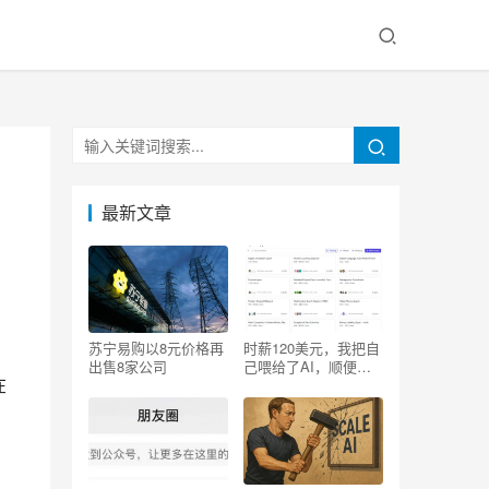
最新文章
苏宁易购以8元价格再
时薪120美元，我把自
出售8家公司
己喂给了AI，顺便砸
在
了自己的饭碗