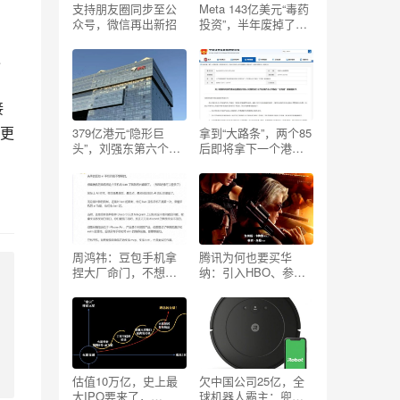
支持朋友圈同步至公
Meta 143亿美元“毒药
众号，微信再出新招
投资”，半年废掉了一
，
家AI独角兽
过
接
更
379亿港元“隐形巨
拿到“大路条”，两个85
头”，刘强东第六个
后即将拿下一个港股
IPO
IPO
周鸿祎：豆包手机拿
腾讯为何也要买华
捏大厂命门，不想做
纳：引入HBO、参投
手机的腾讯，或该考
哈利波特或纯财务？
虑了
估值10万亿，史上最
欠中国公司25亿，全
大IPO要来了，
球机器人霸主：兜里