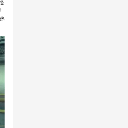
怪
节
趁热