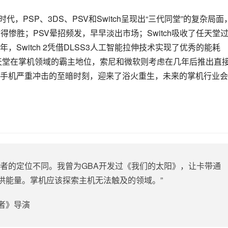
时代，PSP、3DS、PSV和Switch呈现出“三代同堂”的复杂局面
得惨胜；PSV晕招频发，早早淡出市场；Switch吸收了任天堂
Switch 2凭借DLSS3人工智能拉伸技术实现了优秀的能耗
任天堂在掌机领域的霸主地位，索尼和微软则考虑在几年后推出直
手机严重冲击的至暗时刻，迎来了浴火重生，未来的掌机行业会
二者的定位不同。我曾为GBA开发过《我们的太阳》，让卡带通
供能量。掌机应该探索主机无法触及的领域。”
者》导演