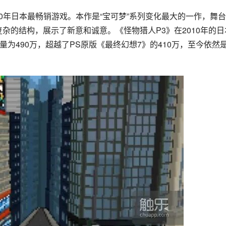
010年日本最畅销游戏。本作是“宝可梦”系列变化最大的一作，舞
杂的结构，展示了新意和诚意。《怪物猎人P3》在2010年的日
量为490万，超越了PS原版《最终幻想7》的410万，至今依然