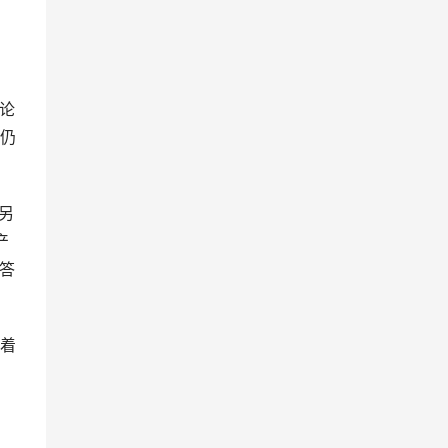
论
仍
另
产
答
着
，