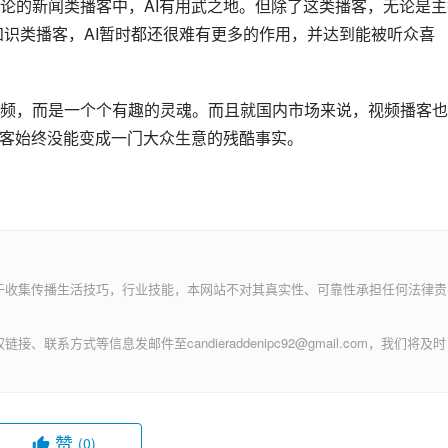
论的新闻类播客中，AI有用武之地。但除了这类播客，无论是主
的知识类播客，AI暂时都还很难有更多的作用，并达到能被听众喜
频，而是一个个有趣的灵魂。而且就国内市场来说，视频播客也
播客始终没能变成一门大众生意的残酷事实。
于收集传播生活技巧，行业技能，本网站不对其真实性、可靠性承担任何法律责
方式等信息发邮件至candieraddenipc92@gmail.com，我们将及时
赞
(0)