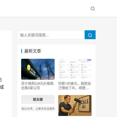
最新文章
方
苏宁易购以8元价格再
时薪120美元，我把自
或
出售8家公司
己喂给了AI，顺便砸
了自己的饭碗