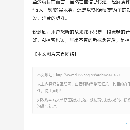
至少就目前而言，虽然在重信息传达，轻解读评
“博人一笑”的娱乐类，还是以“对话权威”为主
爱、消费的标准。
说到底，用户想听的从来都不只是一段流畅的音
好、AI播客也罢，层出不穷的新概念背后，是
【本文图片来自网络】
本文地址：http://www.dunniang.cn/archives/3159
以上内容源自互联网，由百科助手整理汇总，其目的在
任。特此声明！
如发现本站文章存在版权问题，烦请提供版权疑问、侵权链接、联系
沟通与处理。