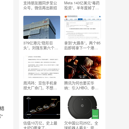
支持朋友圈同步至公
Meta 143亿美元“毒药
众号，微信再出新招
投资”，半年废掉了一
家AI独角兽
379亿港元“隐形巨
拿到“大路条”，两个85
头”，刘强东第六个
后即将拿下一个港股
IPO
IPO
周鸿祎：豆包手机拿
腾讯为何也要买华
捏大厂命门，不想做
纳：引入HBO、参投
手机的腾讯，或该考
哈利波特或纯财务？
虑了
结
”
估值10万亿，史上最
欠中国公司25亿，全
大IPO要来了，
球机器人霸主：兜里