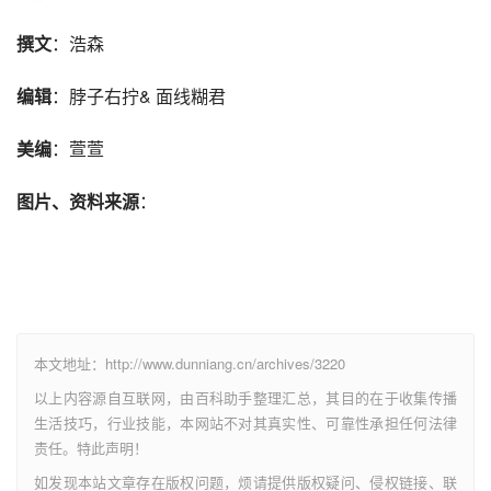
撰文
：浩森
编辑
：脖子右拧& 面线糊君
美编
：萱萱
图片、资料来源
：
本文地址：http://www.dunniang.cn/archives/3220
以上内容源自互联网，由百科助手整理汇总，其目的在于收集传播
生活技巧，行业技能，本网站不对其真实性、可靠性承担任何法律
责任。特此声明！
如发现本站文章存在版权问题，烦请提供版权疑问、侵权链接、联