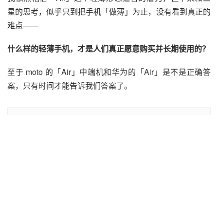
S25 Edge 就是「既要又要」，机身要和 iPhone 一样薄，
配置还要压一头。
但「器小易盈」的道理不用多说大家也明白，在非常有限的
空间里不做取舍地塞配置，S25 Edge 有很好看的纸面参
数，但实际体验却弱不少：
3900mAh 的电池明明更大，续
航却只能和 iPhone Air 持平；高通骁龙 8 至尊版性能释放
比较保守，发热情况却比 iPhone Air 更明显。
不过，S25 Edge 的 2 亿像素主摄和 1200 万像素的超广角
都是属于「有比没有好」的配置，其他 Air 都只能望其项
背。
作为一台主打「超薄」设计的手机，S25 Edge 给人一种打
磨不足的感觉——它的装甲铝边框几乎是直上直下的，没有