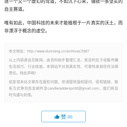
逐一个又一个虚幻的弯道，不如沉下心来，铺就一条坚实的
自主赛道。
唯有如此，中国科技的未来才能植根于一片真实的沃土，而
非漂浮于概念的虚空。
本文地址：http://www.dunniang.cn/archives/3367
以上内容源自互联网，由百科助手整理汇总，其目的在于收集传播
生活技巧，行业技能，本网站不对其真实性、可靠性承担任何法律
责任。特此声明！
如发现本站文章存在版权问题，烦请提供版权疑问、侵权链接、联
系方式等信息发邮件至candieraddenipc92@gmail.com，我们将及
时沟通与处理。
赞
(0)