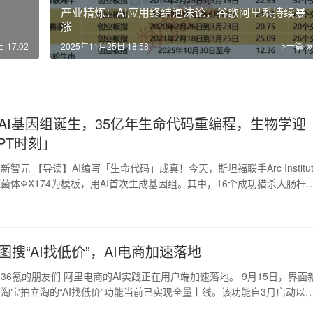
产业精炼：AI应用终结泡沫论，谷歌阿里系持续暴
涨
 17:02
2025年11月25日 18:58
下一篇
AI基因组诞生，35亿年生命代码重编程，生物学迎
GPT时刻」
智元 【导读】AI编写「生命代码」成真！今天，斯坦福联手Arc Institut
菌体ΦX174为模板，用AI首次生成基因组。其中，16个成功猎杀大肠杆
日
图搜“AI找低价”，AI电商加速落地
36氪的朋友们 阿里电商的AI实践正在用户端加速落地。 9月15日，界面
淘宝拍立淘的“AI找低价”功能当前已实现全量上线。该功能自3月启动以
月模…