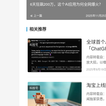
6天狂飙200万，这个AI应用为何全网爆火？
上一篇
2025年11月25日
相关推荐
全球首个
科技号
「Chat
内容转载自：新
放大招，以噬
菌…
2025年9月19
淘宝上线
科技号
内容转载自：
闻独家获悉，
来，历经数