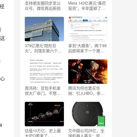
支持朋友圈同步至公
Meta 143亿美元“毒药
经
众号，微信再出新招
投资”，半年废掉了一
家AI独角兽
济
。这
379亿港元“隐形巨
拿到“大路条”，两个85
头”，刘强东第六个
后即将拿下一个港股
IPO
IPO
公
中心
周鸿祎：豆包手机拿
腾讯为何也要买华
捏大厂命门，不想做
纳：引入HBO、参投
手机的腾讯，或该考
哈利波特或纯财务？
虑了
4
估值10万亿，史上最
欠中国公司25亿，全
，
大IPO要来了，
球机器人霸主：兜里