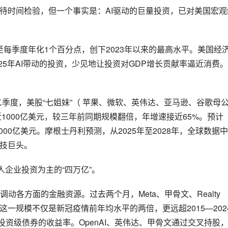
有待时间检验，但一个事实是：AI驱动的巨量投资，已对美国宏观
至每季度年化1个百分点，创下2023年以来的最高水平。美国经
25年AI带动的投资，少见地让投资对GDP增长贡献率逼近消费
二季度，美股“七姐妹”（ 苹果、微软、英伟达、亚马逊、谷歌母
规模近1000亿美元，较三年前同期规模翻倍，年增速接近65%。预计
000亿美元。摩根士丹利预测，从2025年至2028年，全球数据
科技巨头。
人企业投资为主的“四万亿”。
各方面的金融资源。过去两个月，Meta、甲骨文、Realty 
，这一规模不仅是新冠疫情前年均水平的两倍，更远超2015—202
投资级债券的收益率。OpenAI、英伟达、甲骨文通过交叉持股