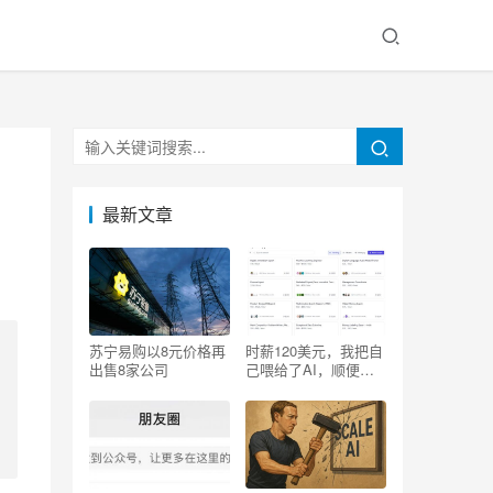
最新文章
苏宁易购以8元价格再
时薪120美元，我把自
出售8家公司
己喂给了AI，顺便砸
了自己的饭碗