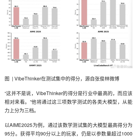
图  | VibeThinker在测试集中的得分，源自张俊林微博 
“这并不是说，VibeThinker的得分是行业中最高的，而应该
相对来看。”他将通过这三项数学测试的各类大模型，从能
力上分为三档。 
以AIME2025为例，通过该数学测试集的大模型最高得分为
95分。获得平均90分以上的玩家，仍是以参数量超过1000