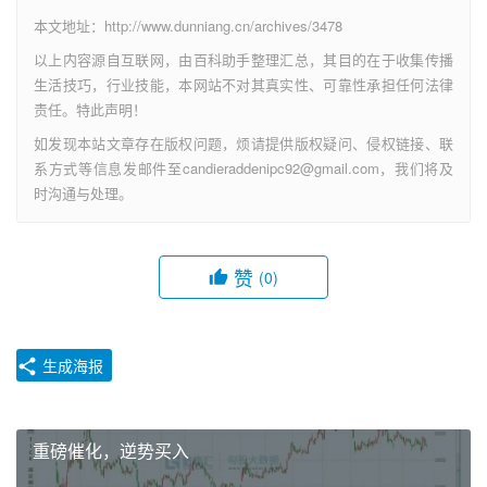
本文地址：http://www.dunniang.cn/archives/3478
以上内容源自互联网，由百科助手整理汇总，其目的在于收集传播
生活技巧，行业技能，本网站不对其真实性、可靠性承担任何法律
责任。特此声明！
如发现本站文章存在版权问题，烦请提供版权疑问、侵权链接、联
系方式等信息发邮件至candieraddenipc92@gmail.com，我们将及
时沟通与处理。
赞
(0)
生成海报
重磅催化，逆势买入