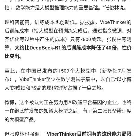
怕’，数学能力是大模型推理能力的重要基础。”张俊林说。
理科智能高，训练成本也创新低。据披露，VibeThinker的
后训练成本（指大模型在预训练完成后，通过指令微调、对
齐优化等过程中产生的成本）只有7800美元。张俊林有测
算，
大约比DeepSeek-R1的后训练成本降低了40倍，性价
比突出。
至此，在中国已发布的1509个大模型中（新华社7月发
布），VibeThinker至少在数学测试子集中，以自己“以小博
大”的成绩和“较高的理科智能”占据了一席之地。
微博，这个被认为正在努力用AI改造平台基因的企业，也终
于在继此前发布的知微大模型之后，有了第二张具备辨识度
的大模型产品。
但张俊林也强调，
“ViberThinker目前拥有的这份能力局限