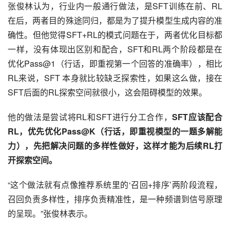
张俊林认为，行业内一般通行做法，是SFT训练在前、RL
在后，两者目的殊途同归，都是为了提升模型生成内容的准
确性。但他觉得SFT+RL的模式问题在于，两者优化目标都
一样，没有体现出区别和配合，SFT和RL两个阶段都是在
优化Pass@1（行话，即重视第一个回答的准确率），相比
RL来说，SFT 本身就比较缺乏探索性，如果这么做，接在
SFT后面的RL探索空间就很小，这会阻碍模型的效果。
他的做法是尝试将RL和SFT进行分工合作，
SFT应该配合
RL，优先优化Pass@K（行话，即重视模型的一题多解能
力），先把解决问题的多样性做好，这样才能为后续RL打
开探索空间。
“这个做法就有点像推荐系统里的‘召回+排序’两阶段流程，
召回负责多样性，排序负责精准性，是一种频谱到信号原理
的呈现。”张俊林表示。