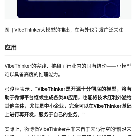
图  | VibeThinker大模型的推出，在海外也引发广泛关注 
应用
VibeThinker的实践，推翻了行业内的固有结论——小模型
难以具备高度的推理能力。
张俊林表示，
“VibeThinker是开源十分彻底的模型，将有
助于微博平台继续生成各类AI应用，也能将技术红利外溢给
其他主体，尤其是中小企业，完全可以在VibeThinker基础
上进行再开发，服务于自己的业务。”
实际上，微博做VibeThinker并非来自于天马行空的“前沿未