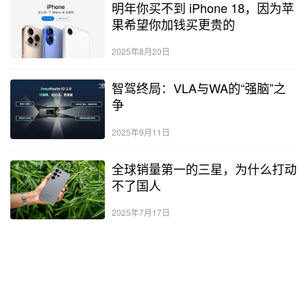
明年你买不到 iPhone 18，因为苹
果希望你加钱买更贵的
2025年8月20日
智驾终局：VLA与WA的“强脑”之
争
2025年9月11日
全球销量第一的三星，为什么打动
不了国人
2025年7月17日
淘宝闪购：双11的“新物种”，激活
万亿增量市场
2025年10月20日