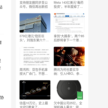
支持朋友圈同步至公
Meta 143亿美元“毒药
站
众号，微信再出新招
投资”，半年废掉了一
家AI独角兽
379亿港元“隐形巨
拿到“大路条”，两个85
头”，刘强东第六个
后即将拿下一个港股
增
IPO
IPO
里
业
周鸿祎：豆包手机拿
腾讯为何也要买华
捏大厂命门，不想做
纳：引入HBO、参投
手机的腾讯，或该考
哈利波特或纯财务？
虑了
协
估值10万亿，史上最
欠中国公司25亿，全
大IPO要来了，
球机器人霸主：兜里