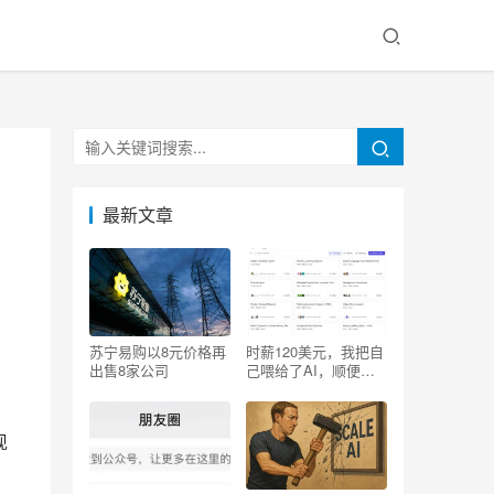
最新文章
苏宁易购以8元价格再
时薪120美元，我把自
出售8家公司
己喂给了AI，顺便砸
了自己的饭碗
现