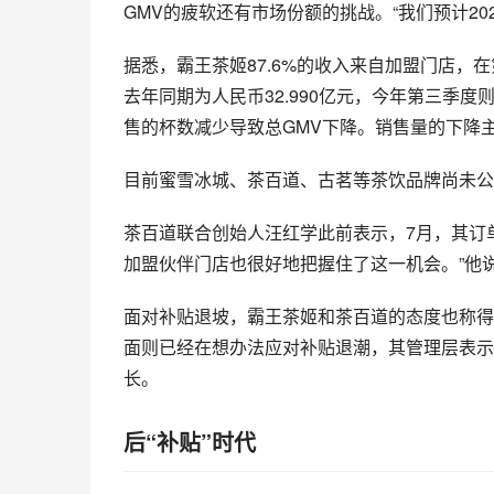
GMV的疲软还有市场份额的挑战。“我们预计20
据悉，霸王茶姬87.6%的收入来自加盟门店
去年同期为人民币32.990亿元，今年第三季度
售的杯数减少导致总GMV下降。销售量的下降
目前蜜雪冰城、茶百道、古茗等茶饮品牌尚未公
茶百道联合创始人汪红学此前表示，7月，其订
加盟伙伴门店也很好地把握住了这一机会。”他
面对补贴退坡，霸王茶姬和茶百道的态度也称得
面则已经在想办法应对补贴退潮，其管理层表示
长。
后“补贴”时代