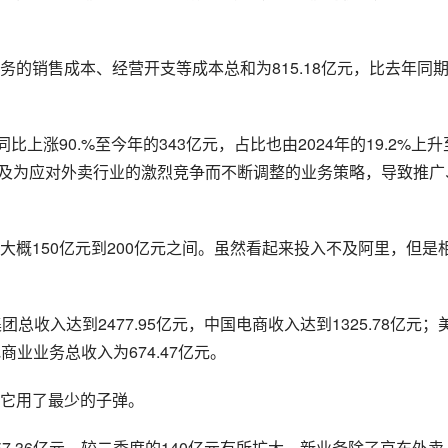
的销售成本、经营开支等成本总和为815.18亿元，比去年同
上涨90.%至今年的343亿元，占比也由2024年的19.2%上升
展以及为应对外卖行业的激烈竞争而不断调整的业务策略，导致推广
概150亿元到200亿元之间。虽然看起来投入不及阿里，但是
收入达到2477.95亿元，中国电商收入达到1325.78亿元；
商业业务总收入为674.47亿元。
它用了最少的子弹。
7.36亿元，较二季度的140亿元有所扩大。新业务除了京东外卖