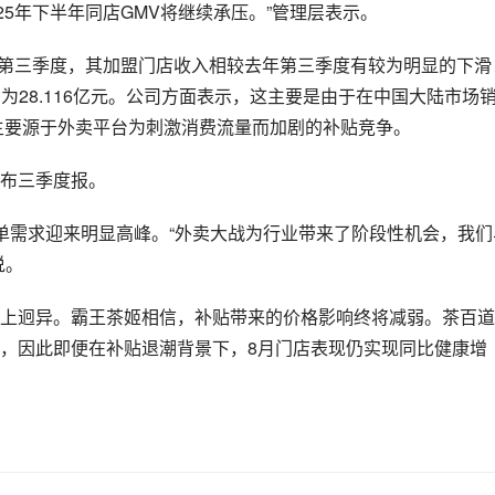
25年下半年同店GMV将继续承压。”管理层表示。
，在第三季度，其加盟门店收入相较去年第三季度有较为明显的下滑
则为28.116亿元。公司方面表示，这主要是由于在中国大陆市场
主要源于外卖平台为刺激消费流量而加剧的补贴竞争。
布三季度报。
单需求迎来明显高峰。“外卖大战为行业带来了阶段性机会，我们
说。
上迥异。霸王茶姬相信，补贴带来的价格影响终将减弱。茶百道
，因此即便在补贴退潮背景下，8月门店表现仍实现同比健康增