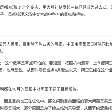
层都表现出“守”的姿态，用大额补贴发起冲锋已经成为过去式。
子，重新梳理这场外卖大战中各方的目标和得失。
05亿元人民币，若剔除闪购业务的亏损。中国电商集团EBITA同比
示。
来说，这个数字是有点可怕的。要知道，按照机构测算，上季度阿
民币。也就是说，从即时零售业务4月诞生以来，阿里已经在这个
利都在10月的研报中对阿里下调了目标股价。
，而且目前也正在优化中。那么闪购目前面临的更大问题其实是
时零售很大一部分原因是为了给主站淘天导流，从而节约流量成