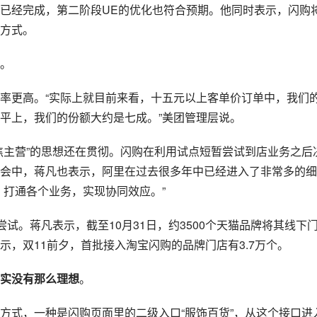
已经完成，第二阶段UE的优化也符合预期。他同时表示，闪购
方式。
。
率更高。“实际上就目前来看，十五元以上客单价订单中，我们
平上，我们的份额大约是七成。”美团管理层说。
焦主营”的思想还在贯彻。闪购在利用试点短暂尝试到店业务之后
会中，蒋凡也表示，阿里在过去很多年中已经进入了非常多的细
，打通各个业务，实现协同效应。”
试。蒋凡表示，截至10月31日，约3500个天猫品牌将其线下
，双11前夕，首批接入淘宝闪购的品牌门店有3.7万个。
实没有那么理想
。
方式，一种是闪购页面里的二级入口“服饰百货”，从这个接口进