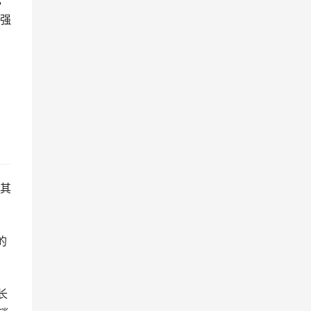
强
其
的
长