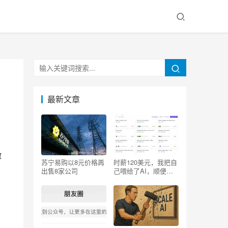
最新文章
微
苏宁易购以8元价格再
时薪120美元，我把自
出售8家公司
己喂给了AI，顺便砸
了自己的饭碗