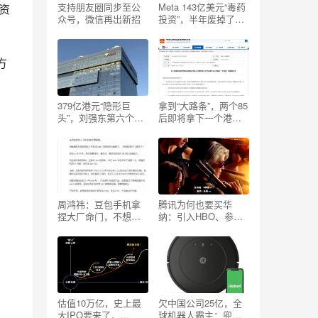
支持朋友圈同步至公
Meta 143亿美元“毒药
“资
众号，微信再出新招
投资”，半年废掉了一
家AI独角兽
方
379亿港元“隐形巨
拿到“大路条”，两个85
头”，刘强东第六个
后即将拿下一个港股
IPO
IPO
周鸿祎：豆包手机拿
腾讯为何也要买华
捏大厂命门，不想做
纳：引入HBO、参投
手机的腾讯，或该考
哈利波特或纯财务？
虑了
估值10万亿，史上最
欠中国公司25亿，全
大IPO要来了，
球机器人霸主：兜里