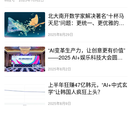
北大南开数学家解决著名“十杯马
天尼”问题：更统一、更优雅的证
明
2025年8月29日
“AI变革生产力，让创意更有价值”
——2025 AI+娱乐科技大会圆满
召开 | ChinaJoy2025
2025年8月2日
上半年狂赚47亿韩元，“AI+中式玄
学”让韩国人疯狂上头？
2025年8月9日
创想三维冲刺港股IPO，去年出货
量不及拓竹六成｜IPO观察