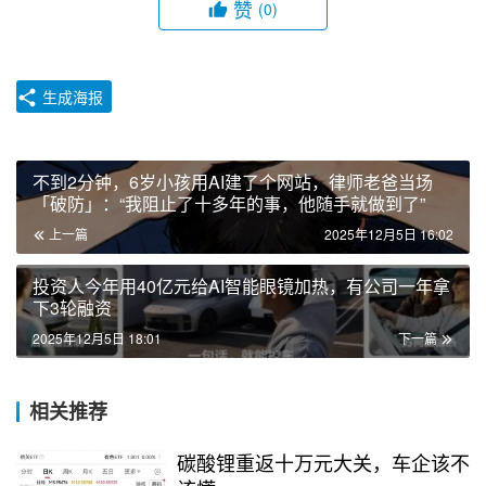
赞
(0)
生成海报
不到2分钟，6岁小孩用AI建了个网站，律师老爸当场
「破防」：“我阻止了十多年的事，他随手就做到了”
上一篇
2025年12月5日 16:02
投资人今年用40亿元给AI智能眼镜加热，有公司一年拿
下3轮融资
2025年12月5日 18:01
下一篇
相关推荐
碳酸锂重返十万元大关，车企该不