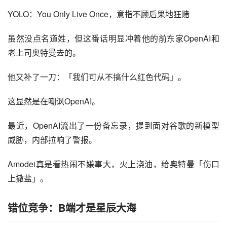
YOLO：You Only Live Once，意指不顾后果地狂赌
虽然没点名道姓，但这番话明显冲着他的前东家OpenAI和
老上司奥特曼去的。
他又补了一刀：「我们可从不搞什么红色代码」。
这显然是在嘲讽OpenAI。
最近，OpenAI流出了一份备忘录，提到面对谷歌的新模型
威胁，内部拉响了警报。
Amodei真是看热闹不嫌事大，火上浇油，给奥特曼「伤口
上撒盐」。
错位竞争：B端才是星辰大海