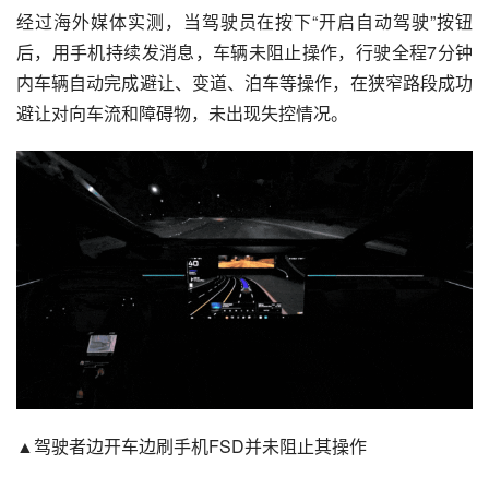
经过海外媒体实测，当驾驶员在按下“开启自动驾驶”按钮
后，用手机持续发消息，车辆未阻止操作，行驶全程7分钟
内车辆自动完成避让、变道、泊车等操作，在狭窄路段成功
避让对向车流和障碍物，未出现失控情况。
▲驾驶者边开车边刷手机FSD并未阻止其操作