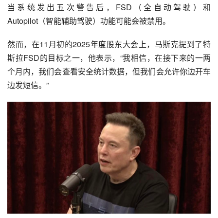
当系统发出五次警告后，FSD（全自动驾驶）和
Autopilot（智能辅助驾驶）功能可能会被禁用。
然而，在11月初的2025年度股东大会上，马斯克提到了特
斯拉FSD的目标之一，他表示，“我相信，在接下来的一两
个月内，我们会查看安全统计数据，但我们会允许你边开车
边发短信。”