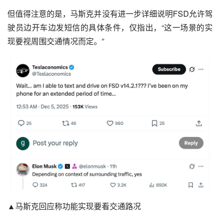
但值得注意的是，马斯克并没有进一步详细说明FSD允许驾
驶员边开车边发短信的具体条件，仅指出，“这一场景的实
现要视周围交通情况而定。”
▲马斯克回应称功能实现要看交通路况