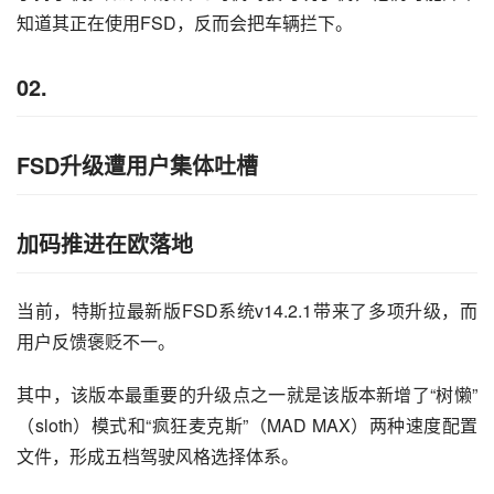
知道其正在使用FSD，反而会把车辆拦下。
02.
FSD升级遭用户集体吐槽
加码推进在欧落地
当前，特斯拉最新版FSD系统v14.2.1带来了多项升级，而
用户反馈褒贬不一。
其中，该版本最重要的升级点之一就是该版本新增了“树懒”
（sloth）模式和“疯狂麦克斯”（MAD MAX）两种速度配置
文件，形成五档驾驶风格选择体系。