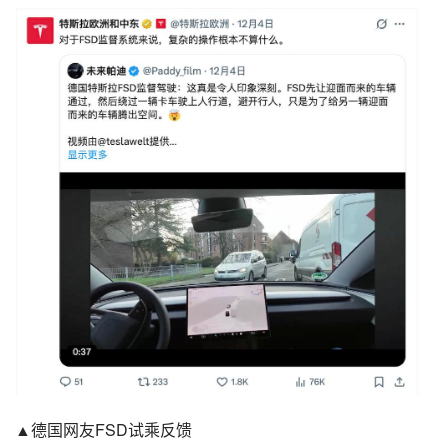
▲德国网友FSD试乘反馈