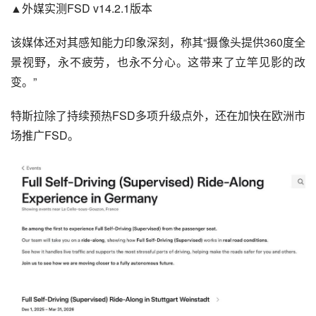
▲外媒实测FSD v14.2.1版本
该媒体还对其感知能力印象深刻，称其“摄像头提供360度全
景视野，永不疲劳，也永不分心。这带来了立竿见影的改
变。”
特斯拉除了持续预热FSD多项升级点外，还在加快在欧洲市
场推广FSD。