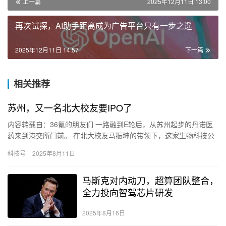
上一篇
2025年12月11日 13:00
再次试探，AI助手距离成为广告平台只有一步之遥
2025年12月11日 14:57
下一篇
相关推荐
苏州，又一名北大校友要IPO了
内容转载自：36氪的朋友们 一路融到E轮后，从苏州起步的丹诺医
药来到港交所门前。 在北大校友马振坤的带领下，这家生物科技公
司拥有能治疗幽门螺杆菌、人工关节感染、肝性脑病等疾病的在
科技号
2025年8月11日
研…
马斯克对内动刀，超算团队整合，
全力投向智驾芯片研发
2025年8月16日