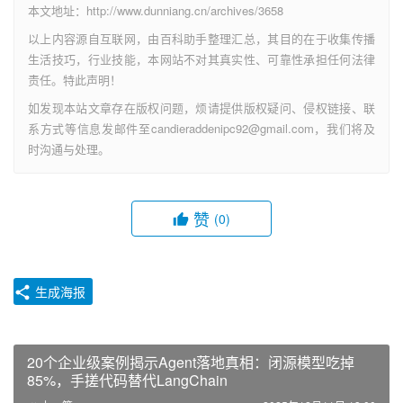
本文地址：http://www.dunniang.cn/archives/3658
以上内容源自互联网，由百科助手整理汇总，其目的在于收集传播
生活技巧，行业技能，本网站不对其真实性、可靠性承担任何法律
责任。特此声明！
如发现本站文章存在版权问题，烦请提供版权疑问、侵权链接、联
系方式等信息发邮件至candieraddenipc92@gmail.com，我们将及
时沟通与处理。
赞
(0)
生成海报
20个企业级案例揭示Agent落地真相：闭源模型吃掉
85%，手搓代码替代LangChain